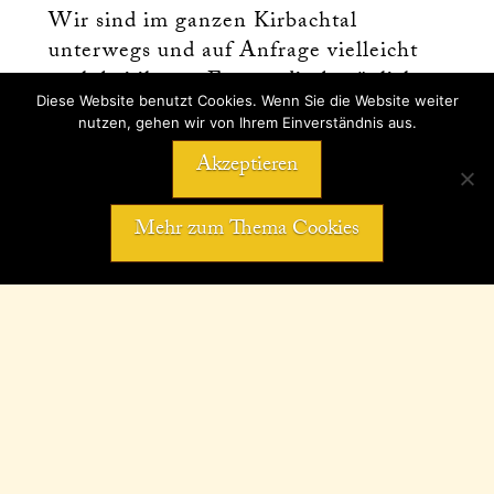
Wir sind im ganzen Kirbachtal
unterwegs und auf Anfrage vielleicht
auch bei ihnen. Fragen diesbezüglich
Diese Website benutzt Cookies. Wenn Sie die Website weiter
klären wir gerne telefonisch.
nutzen, gehen wir von Ihrem Einverständnis aus.
Akzeptieren
TELEFON: 07147/32 04
Mehr zum Thema Cookies
Schäferstr. 3 • 74343 Sachsenheim-
Hohenhaslach • TELEFON: